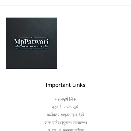
Important Links
महत्वपूर्ण लिंक
पटवारी संपर्क सूची
कलेक्टर गाइडलाइन देखें
सारा पोर्टल (पुराना संस्करण)
म. प्र. भू-राजस्व संहिता