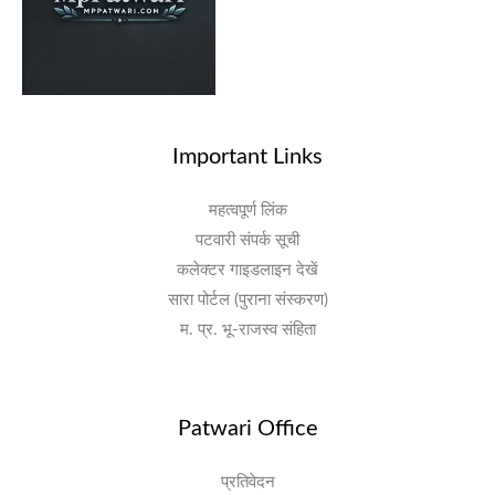
Important Links
महत्वपूर्ण लिंक
पटवारी संपर्क सूची
कलेक्टर गाइडलाइन देखें
सारा पोर्टल (पुराना संस्करण)
म. प्र. भू-राजस्व संहिता
Patwari Office
प्रतिवेदन