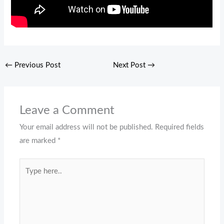
←
Previous Post
Next Post
→
Leave a Comment
Your email address will not be published.
Required fields
are marked
*
Type
here..