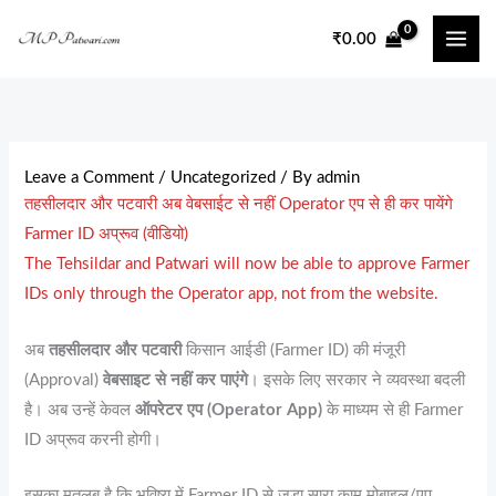
Skip
₹
0.00
to
content
Leave a Comment
/
Uncategorized
/ By
admin
तहसीलदार और पटवारी अब वेबसाईट से नहीं Operator एप से ही कर पायेंगे
Farmer ID अप्रूव (वीडियो)
The Tehsildar and Patwari will now be able to approve Farmer
IDs only through the Operator app, not from the website.
अब
तहसीलदार और पटवारी
किसान आईडी (Farmer ID) की मंजूरी
(Approval)
वेबसाइट से नहीं कर पाएंगे
। इसके लिए सरकार ने व्यवस्था बदली
है। अब उन्हें केवल
ऑपरेटर एप (Operator App)
के माध्यम से ही Farmer
ID अप्रूव करनी होगी।
इसका मतलब है कि भविष्य में Farmer ID से जुड़ा सारा काम मोबाइल/एप