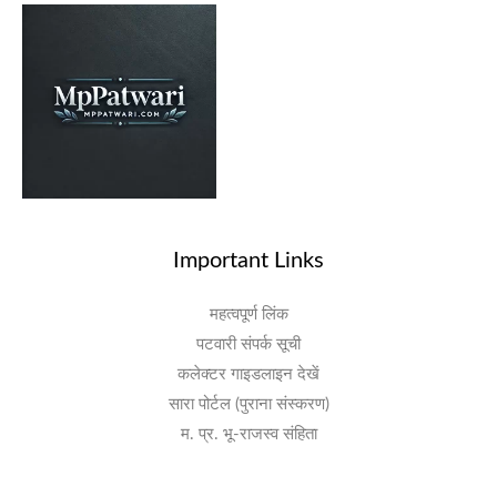
Important Links
महत्वपूर्ण लिंक
पटवारी संपर्क सूची
कलेक्टर गाइडलाइन देखें
सारा पोर्टल (पुराना संस्करण)
म. प्र. भू-राजस्व संहिता