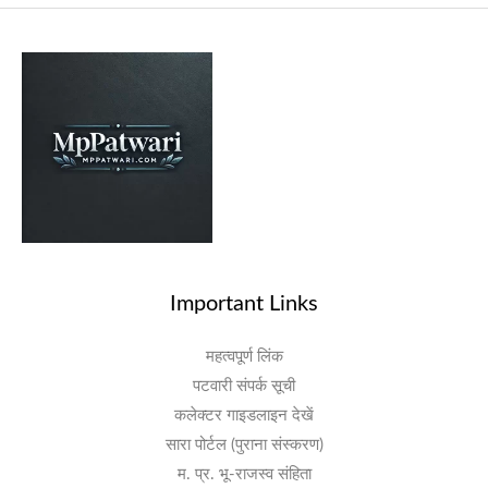
Important Links
महत्वपूर्ण लिंक
पटवारी संपर्क सूची
कलेक्टर गाइडलाइन देखें
सारा पोर्टल (पुराना संस्करण)
म. प्र. भू-राजस्व संहिता