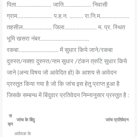
पिता…………..……… जाति……………… निवासी
ग्राम……………..…… प.ह.न. ……… रा.नि.म……….………
तहसील………………. जिला………………… म. प्र. स्थित
भूमि खसरा नंबर…………………………..
रकबा…………………….. में सुधार किये जाने/रकबा
दुरुस्त/नक्शा दुरुस्त/नाम सुधार /टंकन त्रुटि सुधार किये
जाने (अन्य विषय जो आवेदित हो) के आशय से आवेदन
प्रस्तुत किया गया है जो कि जांच इस हेतु प्राप्त हुआ है
जिसके सम्बन्ध में बिंदुवार प्रतिवेदन निम्नानुसार प्रस्तुत है :
स
जांच के बिंदु
जांच प्रतिवेदन
क्र
आवेदक के