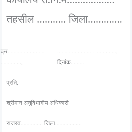
कार्यालय रा.नि.म………………
तहसील ……….. जिला………….
क्र…………………….
……………………. …………..,
…………..,
दिनांक………
प्रति,
श्रीमान अनुविभागीय अधिकारी
राजस्व…………… जिला………………