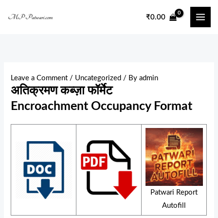
Skip
₹
0.00
to
content
Leave a Comment
/
Uncategorized
/ By
admin
अतिक्रमण कब्ज़ा फॉर्मेट
Encroachment Occupancy Format
Patwari Report
Autofill