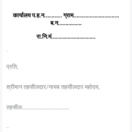
कार्यालय प.ह.न………… ग्राम………………..….…….
ब.न…………….
रा.नि.मं…………………………
.
प्रति,
श्रीमान तहसीलदार/नायब तहसीलदार महोदय,
तहसील…………………………..
..