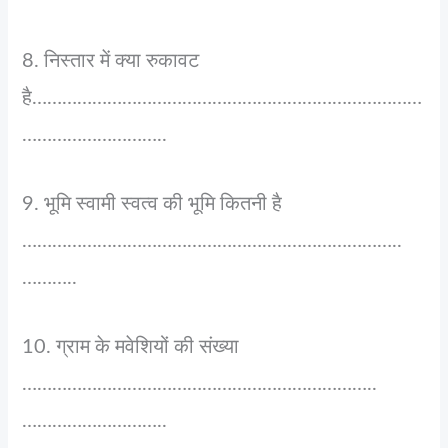
8. निस्तार में क्या रुकावट
है……………………………………………………………………
………………………..
9. भूमि स्वामी स्वत्व की भूमि कितनी है
…………………………………………..……………………..
………..
10. ग्राम के मवेशियों की संख्या
……………………………………………………………..
………………………..