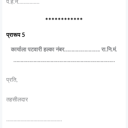
प.ह.न……………
************
प्रारूप 5
कार्याला पटवारी हल्का नंबर……………………. रा.नि.मं.
……………………………………………..………………
प्रति,
तहसीलदार
…………………………………