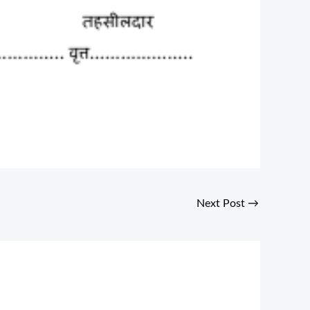
Next Post
→