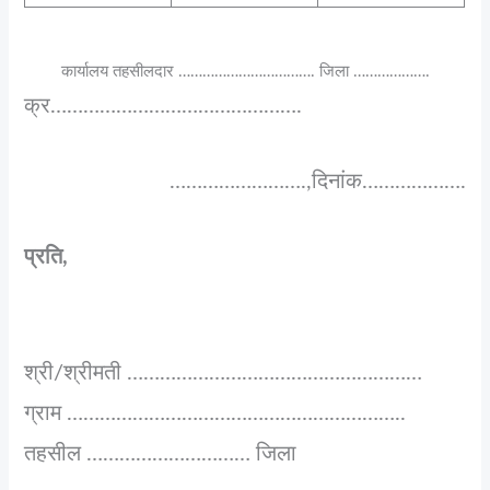
कार्यालय तहसीलदार ……………………………. जिला ……………….
क्र……………………………………….
…………………….,दिनांक……………….
प्रति,
श्री/श्रीमती ………………………………………………
ग्राम ……………………………………………………..
तहसील ………………………… जिला