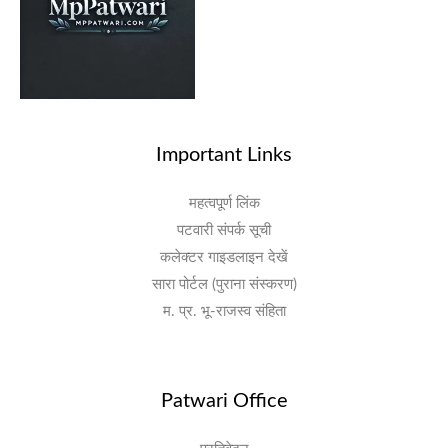
Important Links
महत्वपूर्ण लिंक
पटवारी संपर्क सूची
कलेक्टर गाइडलाइन देखें
सारा पोर्टल (पुराना संस्करण)
म. प्र. भू-राजस्व संहिता
Patwari Office