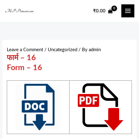
Skip
₹
0.00
to
content
Leave a Comment
/
Uncategorized
/ By
admin
फार्म – 16
Form – 16