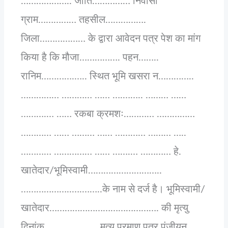
……………….. जाति…………… निवासी
ग्राम…………… तहसील…………….
जिला……………… के द्वारा आवेदन पत्र पेश का मांग
किया है कि मौजा……………. पहन……..
रानिम………….….. स्थित भूमि खसरा न…………..
…………… ………… …… ….…….. ……… ……
……….… …… रकबा क्रमशः………… ……………
………… …… ……… …… ………… ……… …..
………… …………… …… …….… ………… हे.
खातेदार/भूमिस्वामी………………………..
………………..….……..के नाम से दर्ज है। भूमिस्वामी/
खातेदार……………………………………. की मृत्यु
दिनांक………………… मृत्यु प्रमाण पत्र पंजीयन