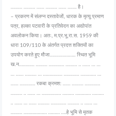
……… ……… …… ……… …… ……. है।
– प्रकरण में संलग्न दस्तावेजों, धारक के मृत्यु प्रमाण
पत्र, हल्का पटवारी के प्रतिवेदन का अद्योपांत
अवलोकन किया। अतः, म.प्र.भू.रा.स. 1959 की
धारा 109/110 के अंतर्गत प्रदत्त शक्तियों का
उपयोग करते हुए मौजा……………….. स्थित भूमि
ख.न………… ……… ………… ……… .. …… … …
… …… ……… … …………… ………… ………… …
…… ………… रकबा क्रमश: …… ……… …………
……… .. …… … …………… ……… ………… ………
.. …… … …… ……… ………… ……… .. …… …
……… ……………… ……… ….हे भूमि से मृतक