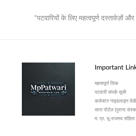
"पटवारियों के लिए महत्वपूर्ण दस्तावेज़ों 
Important Lin
महत्वपूर्ण लिंक
पटवारी संपर्क सूची
कलेक्टर गाइडलाइन देखें
सारा पोर्टल (पुराना संस्
म. प्र. भू-राजस्व संहिता