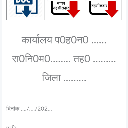
कार्यालय प0ह0न0 ……
रा0नि0म0…….. तह0 ………
जिला ………
दिनांक …./…./202…