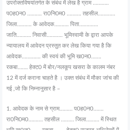
उपरोक्‍तविषयांतर्गत के संबंध में लेख है ग्राम ………..
प0ह0न0 ………. रा0नि0म0 ………. तहसील…………
जिला………. के आवेदक………. पिता………….
जाति………. निवासी……….. भूमिस्‍वामी के द्वारा आपके
न्‍यायालय में आवेदन प्रस्‍तुत कर लेख किया गया है कि
आवेदक…………. की स्‍वयं की भूमि ख0न0…….
रकबा……. हेक्‍ट0 में बोर/नलकूप खसरा के कालम नंबर
12 में दर्ज कराना चाहते है । उक्‍त संबंध में मौका जांच की
गई ,जो कि निम्‍नानुसार है –
1. आवेदक के नाम से ग्राम……… प0ह0न0…….
रा0नि0म0………. तहसील ……… जिला……… में स्थित