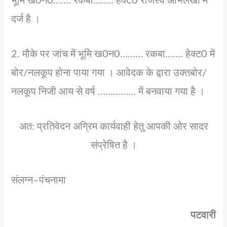
भूमि ख0न0……. रकबा…….. हेक्‍ट0 राजस्‍व अभिलेखों में
दर्ज है ।
2. मौके पर जांच में भूमि ख0न0……… रकबा……. हेक्‍ट0 में
बोर/नलकूप होना पाया गया । आवेदक के द्वारा उक्‍तबोर/
नलकूप निजी आय से वर्ष …………… में बनवाया गया है ।
अत: प्रतिवेदन अग्रिम कार्यवाही हेतु आपकी ओर सादर
संप्रेषित है ।
संलग्‍न–पंचनामा
पटवारी