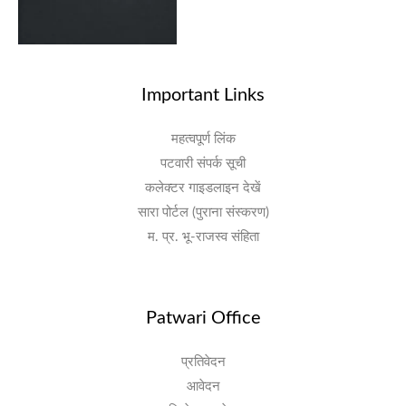
Important Links
महत्वपूर्ण लिंक
पटवारी संपर्क सूची
कलेक्टर गाइडलाइन देखें
सारा पोर्टल (पुराना संस्करण)
म. प्र. भू-राजस्व संहिता
Patwari Office
प्रतिवेदन
आवेदन