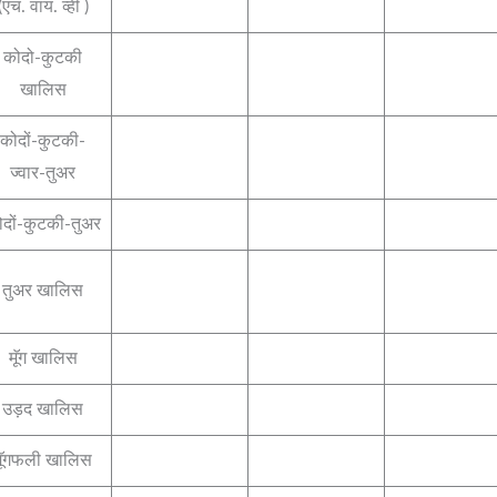
(एच. वाय. व्ही )
कोदो-कुटकी
खालिस
कोदों-कुटकी-
ज्वार-तुअर
दों-कुटकी-तुअर
तुअर खालिस
मॅूग खालिस
उड़द खालिस
मॅूगफली खालिस