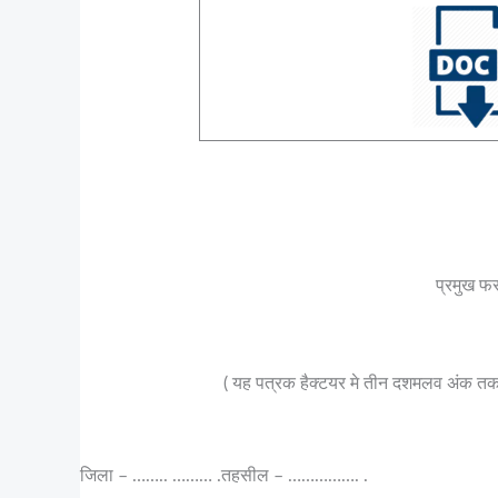
प्रमुख फस
( यह पत्रक हैक्टयर मे तीन दशमलव अंक तक भ
जिला – …….. ……… .तहसील – ……………. .