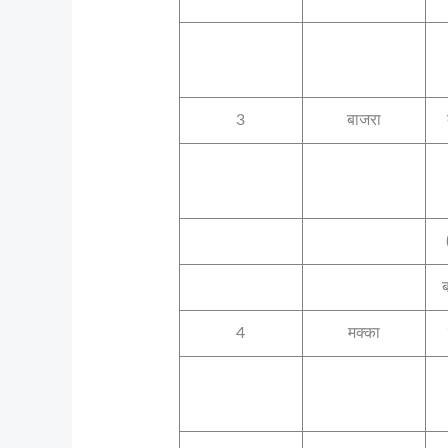
3
बाजरा
4
मक्का