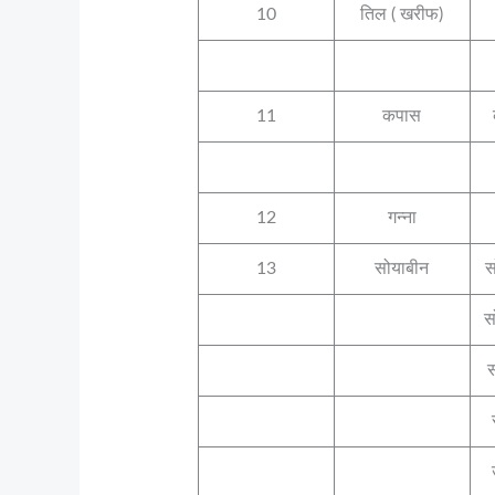
10
तिल ( खरीफ)
11
कपास
12
गन्ना
13
सोयाबीन
स
स
स