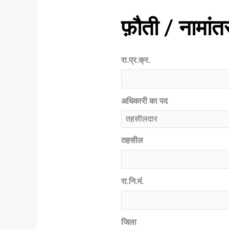
फ़ौती / नामां
रा.प्र.क्र.
अधिकारी का पद
तहसील
रा.नि.मं.
जिला